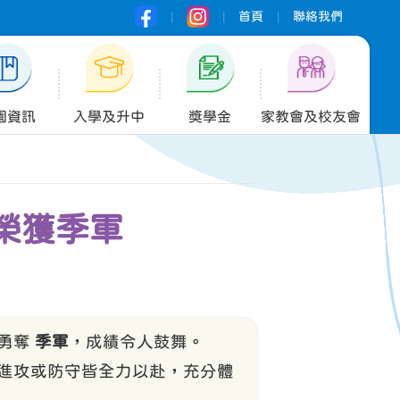
|
|
首頁
|
聯絡我們
園資訊
入學及升中
獎學金
家教會及校友會
榮獲季軍
終勇奪
季軍
，成績令人鼓舞。
進攻或防守皆全力以赴，充分體