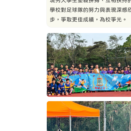
現秀天學生堅毅拼搏、互相扶持
學校對足球隊的努力與表現深感
步，爭取更佳成績，為校爭光。